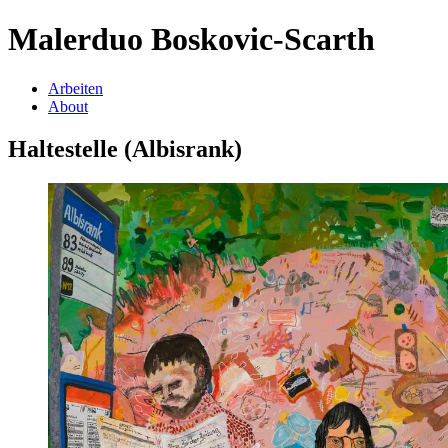
Malerduo Boskovic-Scarth
Arbeiten
About
Haltestelle (Albisrank)